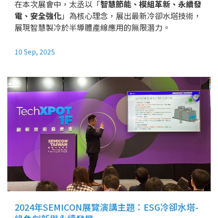
在本次展會中，太丞以「
智慧節能、模組革新、永續發
電、安全強化
」為核心理念，展出最新冷卻水塔技術，
展現智慧製冷於半導體產線應用的無限潛力。
10 Sep, 2025
2024年SEMICON展覽演講主題：ESG冷卻水塔-